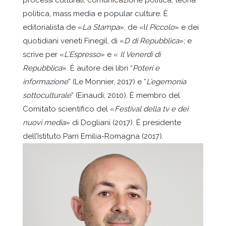
processi culturali, comunicazione politica, teoria
politica, mass media e popular culture. È
editorialista de «
La Stampa
», de «I
l Piccolo
» e dei
quotidiani veneti Finegil, di «
D di Repubblica
»; e
scrive per «
L’Espresso
» e «
Il Venerdì di
Repubblica
». È autore dei libri “
Poteri e
informazione
” (Le Monnier, 2017) e “
L’egemonia
sottoculturale
” (Einaudi, 2010). È membro del
Comitato scientifico del «
Festival della tv e dei
nuovi media
» di Dogliani (2017). È presidente
dell’Istituto Parri Emilia-Romagna (2017).