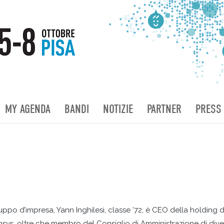
MY AGENDA
BANDI
NOTIZIE
PARTNER
PRESS
uppo d’impresa, Yann Inghilesi, classe ’72, è CEO della holding d
nsys, oltre che membro del Consiglio di Amministrazione di div