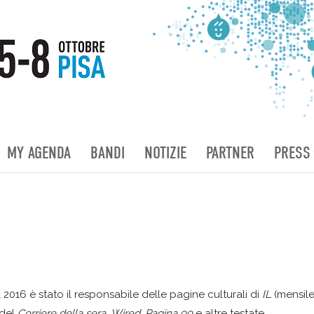
MY AGENDA
BANDI
NOTIZIE
PARTNER
PRESS
al 2016 è stato il responsabile delle pagine culturali di
IL
(mensile
del
Corriere della sera
,
Wired
,
Pagina 99
e altre testate.