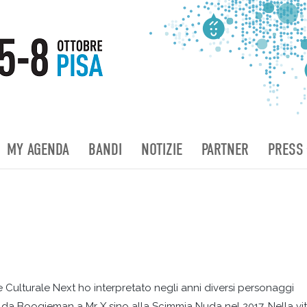
MY AGENDA
BANDI
NOTIZIE
PARTNER
PRESS
e Culturale Next ho interpretato negli anni diversi personaggi
a: da Boogieman a Mr X sino alla Scimmia Nuda nel 2017. Nella vi