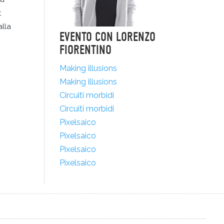
t
alla
EVENTO CON LORENZO
FIORENTINO
Making illusions
Making illusions
Circuiti morbidi
Circuiti morbidi
Pixelsaico
Pixelsaico
Pixelsaico
Pixelsaico