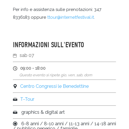
Per info e assistenza sulle prenotazioni: 347
8336183 oppure
ttour@internetfestival.it
.
INFORMAZIONI SULL'EVENTO
sab 07
09:00 - 18:00
Questo evento si ripete gio, ven, sab, dom
Centro Congressi le Benedettine
T-Tour
graphics & digital art
6-8 anni / 8-10 anni / 11-13 anni / 14-18 anni
/ pubblico generico / famiglie