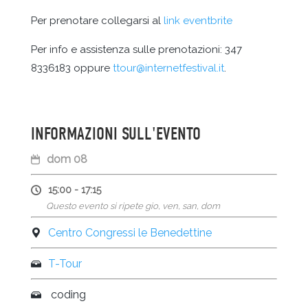
Per prenotare collegarsi al
link eventbrite
Per info e assistenza sulle prenotazioni: 347
8336183 oppure
ttour@internetfestival.it
.
INFORMAZIONI SULL'EVENTO
dom 08
15:00 - 17:15
Questo evento si ripete gio, ven, san, dom
Centro Congressi le Benedettine
T-Tour
coding