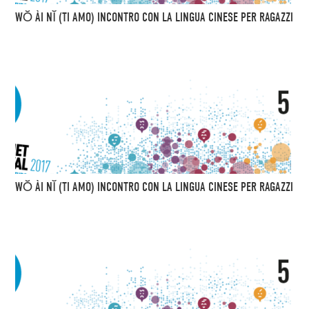
WŎ ÀI NĬ (TI AMO) INCONTRO CON LA LINGUA CINESE PER RAGAZZI
WŎ ÀI NĬ (TI AMO) INCONTRO CON LA LINGUA CINESE PER RAGAZZI