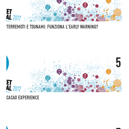
TERREMOTI E TSUNAMI: FUNZIONA L’EARLY WARNING?
CACAO EXPERIENCE