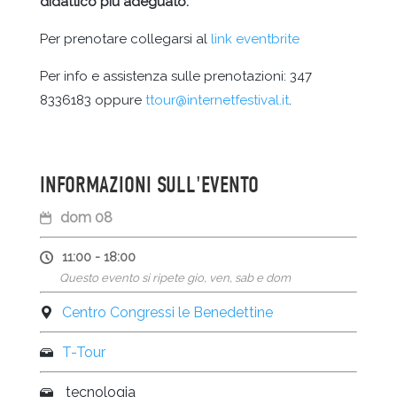
didattico più adeguato.
Per prenotare collegarsi al
link eventbrite
Per info e assistenza sulle prenotazioni: 347
8336183 oppure
ttour@internetfestival.it
.
INFORMAZIONI SULL'EVENTO
dom 08
11:00 - 18:00
Questo evento si ripete gio, ven, sab e dom
Centro Congressi le Benedettine
T-Tour
tecnologia