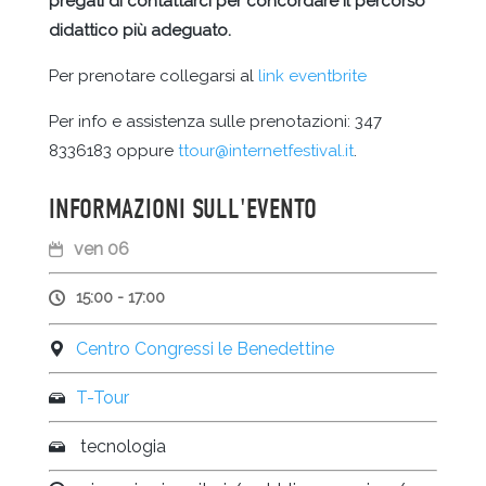
pregati di contattarci per concordare il percorso
didattico più adeguato.
Per prenotare collegarsi al
link eventbrite
Per info e assistenza sulle prenotazioni: 347
8336183 oppure
ttour@internetfestival.it
.
INFORMAZIONI SULL'EVENTO
ven 06
15:00 - 17:00
Centro Congressi le Benedettine
T-Tour
tecnologia