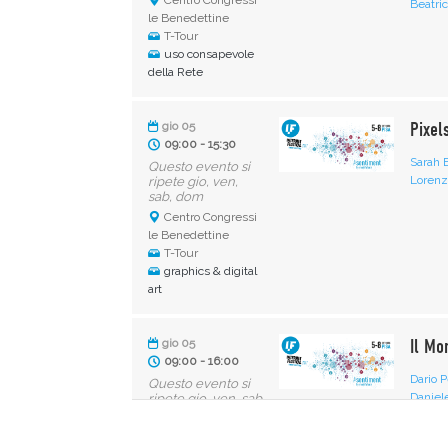
Beatri
le Benedettine
T-Tour
uso consapevole
della Rete
Pixel
gio 05
09:00 - 15:30
Sarah 
Questo evento si
Lorenz
ripete gio, ven,
sab, dom
Centro Congressi
le Benedettine
T-Tour
graphics & digital
art
Il Mo
gio 05
09:00 - 16:00
Dario P
Questo evento si
Daniel
ripete gio, ven, sab
e dom
Centro Congressi