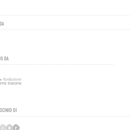
le Benedettine
T-Tour
tecnologia
DA
fiuto All’arte
gio 05
09:00 - 12:30
 Locci
Fabrizio Tronfi
Centro Congressi
le Benedettine
T-Tour
cybersecurity
O DA
 Nĭ (Ti Amo) Incontro Con La
gio 05
09:00 - 15:30
a Cinese Per Bambini
Questo evento si
ripete gio e ven
o Confucio
Centro Congressi
le Benedettine
OCINIO DI
T-Tour
uso e riuso
creativo