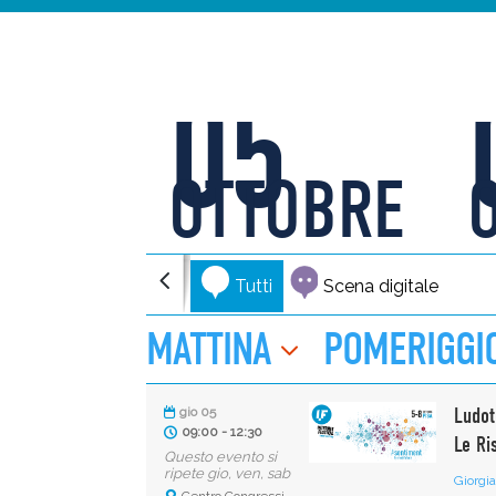
05
OTTOBRE
Tutti
Scena digitale
MATTINA
POMERIGGI
Ludot
gio 05
09:00 - 12:30
Le Ri
Questo evento si
ripete gio, ven, sab
Giorgia
Centro Congressi