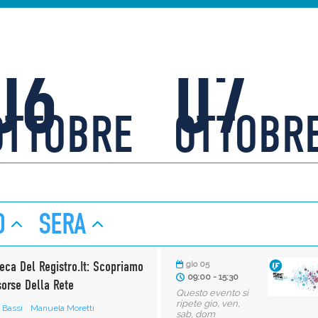
06
07
OTTOBRE
OTTOBR
O
SERA
eca Del Registro.it: Scopriamo
gio 05
09:00 - 15:30
sorse Della Rete
Questo evento si
ripete gio, ven,
 Bassi
Manuela Moretti
sab, dom