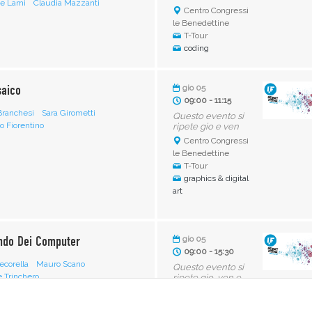
ce Lami
Claudia Mazzanti
Centro Congressi
le Benedettine
T-Tour
coding
saico
gio 05
09:00 - 11:15
Branchesi
Sara Girometti
Questo evento si
o Fiorentino
ripete gio e ven
Centro Congressi
le Benedettine
T-Tour
graphics & digital
art
ndo Dei Computer
gio 05
09:00 - 15:30
ecorella
Mauro Scano
Questo evento si
e Trinchero
ripete gio, ven e
sab
Centro Congressi