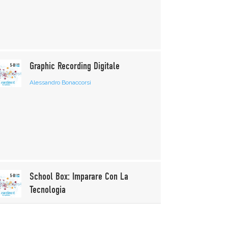
Graphic Recording Digitale
Alessandro Bonaccorsi
School Box: Imparare Con La
Tecnologia
Jessica Rampi
Sonia Musso
Mirko Pagani
Giovanni Trapella
Matteo Locatelli